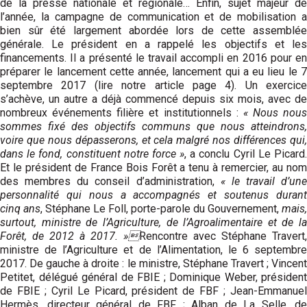
de la presse nationale et régionale… Enfin, sujet majeur de
l’année, la campagne de communication et de mobilisation a
bien sûr été largement abordée lors de cette assemblée
générale. Le président en a rappelé les objectifs et les
financements. Il a présenté le travail accompli en 2016 pour en
préparer le lancement cette année, lancement qui a eu lieu le 7
septembre 2017 (lire notre article page 4). Un exercice
s’achève, un autre a déjà commencé depuis six mois, avec de
nombreux événements filière et insti­tutionnels :
« Nous nous
sommes fixé des objectifs communs que nous atteindrons,
voire que nous dépasserons, et cela malgré nos différences qui,
dans le fond, constituent notre force »
, a conclu Cyril Le Picard
Et le président de France Bois Forêt a tenu à remercier, au nom
des membres du conseil d’administration,
« le travail d’une
personnalité qui nous a accompa­gnés et soutenus durant
cinq ans
, Stéphane Le Foll, porte-parole du Gouvernement,
mais,
surtout, ministre de l’Agriculture, de l’Agro­alimentaire et de la
Forêt, de 2012 à 2017. »
Rencontre avec Stéphane Travert,
ministre de l’Agriculture et de l’Alimentation, le 6 septembre
2017. De gauche à droite : le ministre, Stéphane Travert ; Vincent
Petitet, délégué général de FBIE ; Dominique Weber, président
de FBIE ; Cyril Le Picard, président de FBF ; Jean-Emmanuel
Hermès, directeur général de FBF ; Alban de La Selle, de