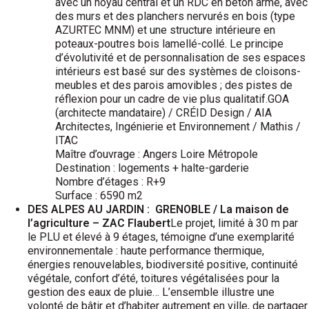
avec un noyau central et un RDC en béton armé, avec
des murs et des planchers nervurés en bois (type
AZURTEC MNM) et une structure intérieure en
poteaux-poutres bois lamellé-collé. Le principe
d’évolutivité et de personnalisation de ses espaces
intérieurs est basé sur des systèmes de cloisons-
meubles et des parois amovibles ; des pistes de
réflexion pour un cadre de vie plus qualitatif.GOA
(architecte mandataire) / CRÉID Design / AIA
Architectes, Ingénierie et Environnement / Mathis /
ITAC
Maître d’ouvrage : Angers Loire Métropole
Destination : logements + halte-garderie
Nombre d’étages : R+9
Surface : 6590 m2
DES ALPES AU JARDIN : GRENOBLE / La maison de
l’agriculture – ZAC Flaubert
Le projet, limité à 30 m par
le PLU et élevé à 9 étages, témoigne d’une exemplarité
environnementale : haute performance thermique,
énergies renouvelables, biodiversité positive, continuité
végétale, confort d’été, toitures végétalisées pour la
gestion des eaux de pluie… L’ensemble illustre une
volonté de bâtir et d’habiter autrement en ville, de partager