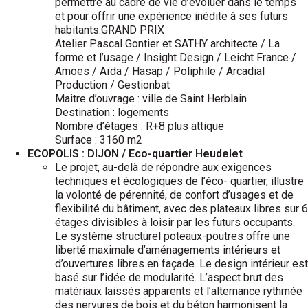
permettre au cadre de vie d’évoluer dans le temps
et pour offrir une expérience inédite à ses futurs
habitants.GRAND PRIX
Atelier Pascal Gontier et SATHY architecte / La
forme et l’usage / Insight Design / Leicht France /
Amoes / Aïda / Hasap / Poliphile / Arcadial
Production / Gestionbat
Maitre d’ouvrage : ville de Saint Herblain
Destination : logements
Nombre d’étages : R+8 plus attique
Surface : 3160 m2
ECOPOLIS : DIJON / Eco-quartier Heudelet
Le projet, au-delà de répondre aux exigences
techniques et écologiques de l’éco- quartier, illustre
la volonté de pérennité, de confort d’usages et de
flexibilité du bâtiment, avec des plateaux libres sur 6
étages divisibles à loisir par les futurs occupants.
Le système structurel poteaux-poutres offre une
liberté maximale d’aménagements intérieurs et
d’ouvertures libres en façade. Le design intérieur est
basé sur l’idée de modularité. L’aspect brut des
matériaux laissés apparents et l’alternance rythmée
des nervures de bois et du béton harmonisent la