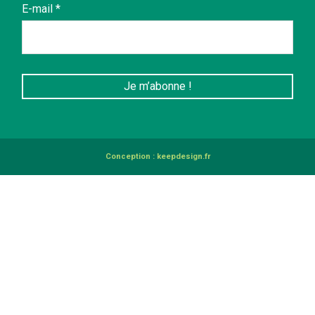
E-mail
*
Conception :
keepdesign.fr