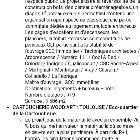
l’espace public. Le projet illustre la réversibilité de la
construction bois: des plateaux réaménageables, un
dispositif poteaux-dalles permettant d’obtenir une
organisation open space ou classique, une partie
sommitale dédiée au logement mutable en bureaux.
Les cages d’escaliers et d’ascenseurs, les
planchers, la toiture-terrasse sont constitués de
panneaux CLT participant à la stabilité de
l’ouvrage.GCC Immobilier / Tectoniques architectes /
Arborescence / Numéro 111 / Cool & Bed /
Colodge/ Indiggo / Qualiconsult / CGC Rhône-Alpes
/ Martigniat / Montmartin / Vray / Chorain /
Colladello / La Fabrique
Maître d’ouvrage : GCC Immobilier
Destination : logements + bureaux + hôtel
Nombre d’étages : R+9
Surface : 3 586 m2
CARTOUCHERIE WOOD’ART : TOULOUSE / Eco-quartier
de la Cartoucherie
Le projet joue de la matérialité avec un ensemble 76
% bois qui met en valeur le matériau là où sa mise
en œuvre est la plus pertinente. À partir du R+1,
hormis les circulations communes, toute la