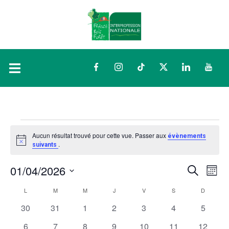
Facebook
Instagram
TikTok
Twitter
LinkedIn
YouTu
Aucun résultat trouvé pour cette vue. Passer aux
évènements
Notice
.
suivants
01/04/2026
Rech
Na
RECHERCH
MOIS
Sélectionnez
d
et
Calendrier
L
M
M
J
V
S
D
une
date.
0
0
0
0
0
0
0
30
31
1
2
3
4
5
vu
navig
de
évènements
évènements
évènements
évènements
évènements
évènements
évènem
0
0
0
0
0
0
0
6
7
8
9
10
11
12