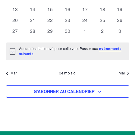
É
de
Évènements
évènements
évènements
évènements
évènements
évènements
évènements
évènem
0
0
0
0
0
0
0
13
14
15
16
17
18
19
évènements
évènements
évènements
évènements
évènements
évènements
évènem
vues
0
0
0
0
0
0
0
20
21
22
23
24
25
26
évènements
évènements
évènements
évènements
évènements
évènements
évènem
Évèn
0
0
0
0
0
0
0
27
28
29
30
1
2
3
évènements
évènements
évènements
évènements
évènements
évènements
évènem
Aucun résultat trouvé pour cette vue. Passer aux
évènements
Notice
.
suivants
Mar
Ce mois-ci
Mai
S’ABONNER AU CALENDRIER