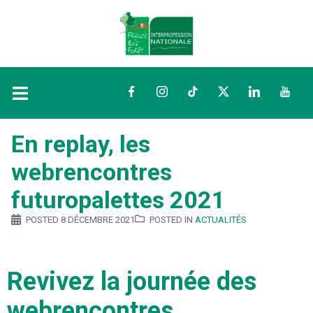
Facebook
Instagram
TikTok
Twitter
LinkedIn
YouTu
En replay, les
webrencontres
futuropalettes 2021
POSTED
8 DÉCEMBRE 2021
POSTED IN
ACTUALITÉS
Revivez la journée des
webrencontres