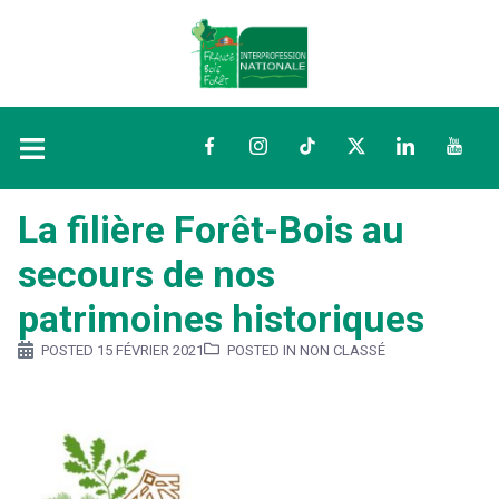
Facebook
Instagram
TikTok
Twitter
LinkedIn
YouTu
La filière Forêt-Bois au
secours de nos
patrimoines historiques
POSTED
15 FÉVRIER 2021
POSTED IN NON CLASSÉ