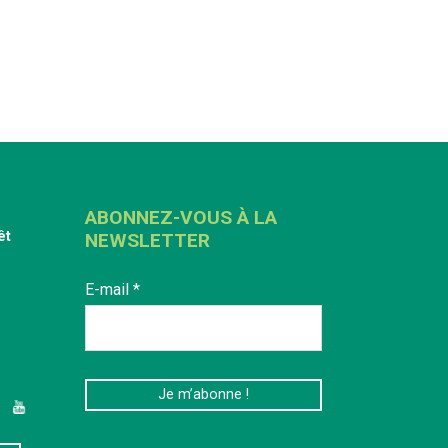
ABONNEZ-VOUS À LA
êt
NEWSLETTER
E-mail
*
edIn
YouTube