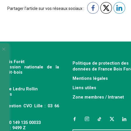
Partager l'article sur vos réseaux sociaux :
e Bois Forêt
Politique de protection des
profession nationale de la
données de France Bois For
e forêt-bois
Mentions légales
120
Liens utiles
venue Ledru Rollin
 Paris
Zone membres / Intranet
ce gestion CVO Lille : 03 66
 63
Facebook
Instagram
TikTok
Twitter
Link
 : 490 149 135 00033
APE : 9499 Z