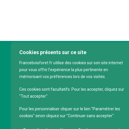
Cookies présents sur ce site
Franc
Franceboisforet.fr utilise des cookies sur son site internet
Inter
pour vous offrir l’expérience la plus pertinente en
filièr
mémorisant vos préférences lors de vos visites.
CAP 
120 a
Ces cookies sont facultatifs. Pour les accepter, cliquez sur
75011
"Tout accepter".
Servi
Pour les personnaliser cliquer sur le lien "Paramétrer les
88 39
cookies" sinon cliquez sur "Continuer sans accepter".
SIRET
Code 