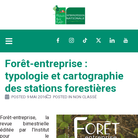
Facebook
Instagram
TikTok
Twitter
LinkedIn
YouTu
Forêt-entreprise :
typologie et cartographie
des stations forestières
POSTED
9 MAI 2016
POSTED IN NON CLASSÉ
Forêt-entreprise, la
revue bimestrielle
éditée par l’Institut
pour le