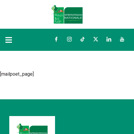
Facebook
Instagram
TikTok
Twitter
LinkedIn
YouTu
[mailpoet_page]