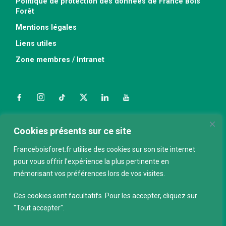
Politique de protection des données de France Bois
Forêt
Mentions légales
Liens utiles
Zone membres / Intranet
Facebook
Instagram
TikTok
Twitter
LinkedIn
YouTube
Nous contacter
Cookies présents sur ce site
Franceboisforet.fr utilise des cookies sur son site internet
pour vous offrir l’expérience la plus pertinente en
ABONNEZ-VOUS À LA NEWSLETTER
mémorisant vos préférences lors de vos visites.
E-mail
*
Ces cookies sont facultatifs. Pour les accepter, cliquez sur
"Tout accepter".