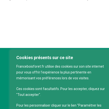
Cookies présents sur ce site
Franc
Franceboisforet.fr utilise des cookies sur son site internet
Inter
pour vous offrir l’expérience la plus pertinente en
filièr
mémorisant vos préférences lors de vos visites.
CAP 
120 a
Ces cookies sont facultatifs. Pour les accepter, cliquez sur
75011
"Tout accepter".
Servi
Pour les personnaliser cliquer sur le lien "Paramétrer les
88 39