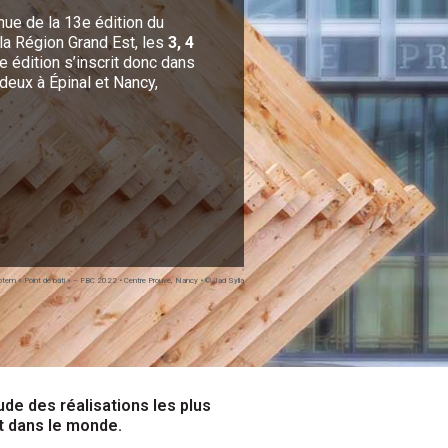
nue de la 13e édition du
la Région Grand Est, les
3, 4
e édition s’inscrit donc dans
 deux à Épinal et Nancy,
otem « Point de bâti » – FBC 2022 • Centre Prouvé, Nancy • © Jad Sylla
de des réalisations les plus
t dans le monde.