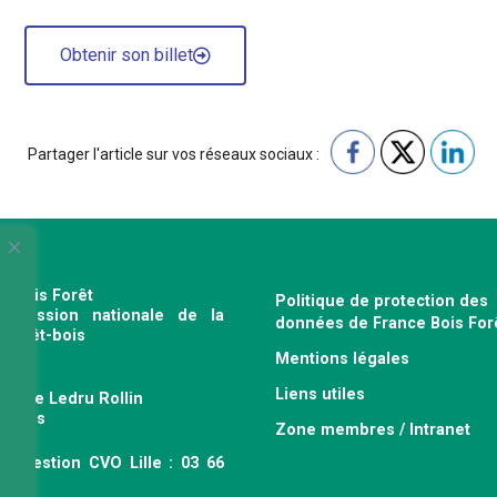
Obtenir son billet
Partager l'article sur vos réseaux sociaux :
e Bois Forêt
Politique de protection des
profession nationale de la
données de France Bois For
e forêt-bois
Mentions légales
120
Liens utiles
venue Ledru Rollin
 Paris
Zone membres / Intranet
ce gestion CVO Lille : 03 66
 63