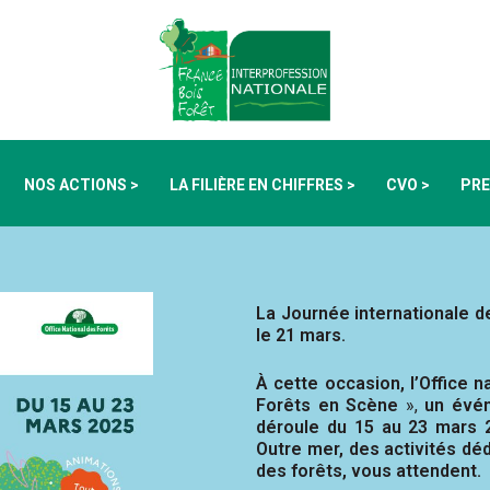
NOS ACTIONS >
LA FILIÈRE EN CHIFFRES >
CVO >
PRE
La Journée internationale de
le 21 mars.
À cette occasion, l’Office n
Forêts en Scène
»,
un évén
déroule du 15 au 23 mars 
Outre­ mer, des activités dé
des forêts, vous attendent.