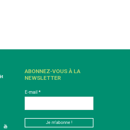
ABONNEZ-VOUS À LA
êt
NEWSLETTER
E-mail
*
edIn
YouTube