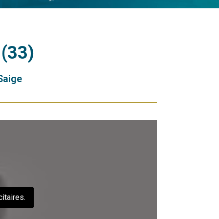
(33)
Saige
itaires.