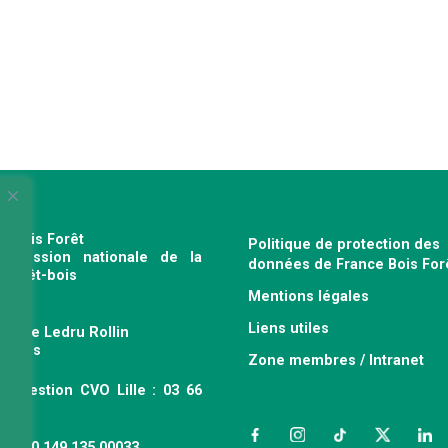
e Bois Forêt
Politique de protection des
profession nationale de la
données de France Bois For
e forêt-bois
Mentions légales
120
Liens utiles
venue Ledru Rollin
 Paris
Zone membres / Intranet
ce gestion CVO Lille : 03 66
 63
Facebook
Instagram
TikTok
Twitter
Link
 : 490 149 135 00033