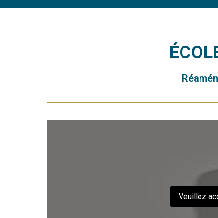
ÉCOLE
Réaména
Veuillez acc