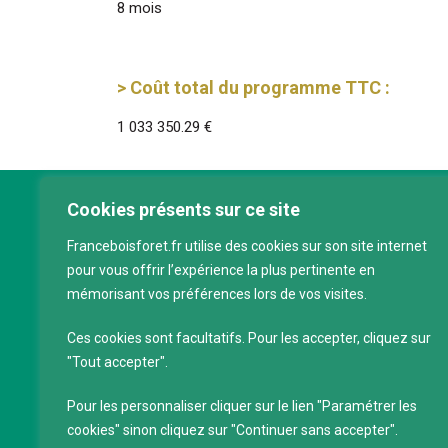
8 mois
> Coût total du programme TTC :
1 033 350.29 €
Cookies présents sur ce site
Franc
Franceboisforet.fr utilise des cookies sur son site internet
Inter
pour vous offrir l’expérience la plus pertinente en
filièr
mémorisant vos préférences lors de vos visites.
CAP 
120 a
Ces cookies sont facultatifs. Pour les accepter, cliquez sur
75011
"Tout accepter".
Servi
Pour les personnaliser cliquer sur le lien "Paramétrer les
88 39
cookies" sinon cliquez sur "Continuer sans accepter".
SIRET