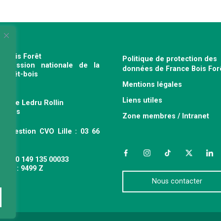
e Bois Forêt
Politique de protection des
profession nationale de la
données de France Bois For
e forêt-bois
Mentions légales
120
Liens utiles
venue Ledru Rollin
 Paris
Zone membres / Intranet
ce gestion CVO Lille : 03 66
 63
Facebook
Instagram
TikTok
Twitter
Link
 : 490 149 135 00033
APE : 9499 Z
Nous contacter