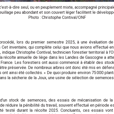
 c’est-à-dire seul, ou en peuplement mixte, accompagné principal
feuillage peu abondant et son couvert léger facilitent le dévelo
Photo : Christophe Contival/ONF
 procédé, lors du premier semestre 2025, à une évaluation de
et inventaire, qui complète celui que nous avions effectué en
indique Christophe Contival, technicien forestier territorial à l
la récolte annuelle de liège dans les Landes de Gascogne a atte
France. Les forestiers ont aussi commencé à établir des stoc
 être préservée. De nombreux arbres ont donc été mis en défens,
s ont ainsi été collectés. « De quoi produire environ 75 000 plant
dans la sécherie de la Joux, une usine de sélection de semences
ion d’un stock de semences, des essais de mécanisation de la r
de réduire la pénibilité du travail, souvent effectué en période est
é testé durant la récolte 2025. Concluants, ces essais vont