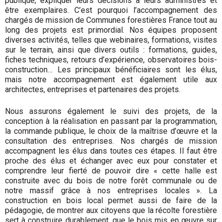
publique, expliquer leurs décisions à leurs administrés et
être exemplaires. C’est pourquoi l’accompagnement des
chargés de mission de Communes forestières France tout au
long des projets est primordial. Nos équipes proposent
diverses activités, telles que webinaires, formations, visites
sur le terrain, ainsi que divers outils : formations, guides,
fiches techniques, retours d’expérience, observatoires bois-
construction… Les principaux bénéficiaires sont les élus,
mais notre accompagnement est également utile aux
architectes, entre­prises et partenaires des projets.
Nous assurons également le suivi des projets, de la
conception à la réalisation en passant par la programmation,
la commande publique, le choix de la maîtrise d’œuvre et la
consultation des entre­prises. Nos chargés de mission
accompa­gnent les élus dans toutes ces étapes. Il faut être
proche des élus et échanger avec eux pour constater et
comprendre leur fierté de pouvoir dire « cette halle est
construite avec du bois de notre forêt communale ou de
notre massif grâce à nos entreprises locales ». La
construction en bois local permet aussi de faire de la
pédagogie, de montrer aux citoyens que la récolte forestière
sert à construire durablement, que le bois mis en œuvre sur