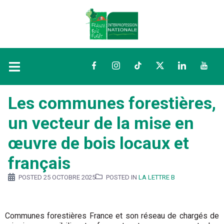
Facebook
Instagram
TikTok
Twitter
LinkedIn
YouTu
Les communes forestières,
un vecteur de la mise en
œuvre de bois locaux et
français
POSTED
25 OCTOBRE 2025
POSTED IN
LA LETTRE B
Communes forestières France et son réseau de chargés de