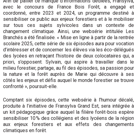
Afin de pallier ce manque d’informations dédiées, Fransylva,
avec le concours de France Bois Forêt, a engagé et
coordonné, entre 2023 et 2024, un programme destiné à
sensibiliser ce public aux enjeux forestiers et à le mobiliser
sur tous ces sujets sylvicoles dans un contexte de
changement climatique. Ainsi, une web­série intitulée Les
Branchés a été fina­lisée. « Mise en ligne à partir de la rentrée
scolaire 2025, cette série de six épisodes aura pour vocation
d’intéresser et de concerner les élèves via les éco-délégués
des lycées en retraçant l’histoire de deux colocataires qui, a
priori, s’opposent. Sylvain, qui aspire à travailler dans le
milieu forestier, partage, au fil des épisodes, sa passion pour
la nature et la forêt auprès de Marie qui découvre à ses
côtés les enjeux et défis auquel le monde forestier se trouve
confronté », poursuit-elle.
Comptant six épisodes, cette websérie à l’humour décalé,
produite à l’initiative de Fransylva Grand Est, sera intégrée à
un kit pédagogique grâce auquel la filière forêt-­bois espère
sensibiliser 10 % des collégiens et des lycéens de la région
aux enjeux forestiers et aux effets des changements
climatiques en forêt.