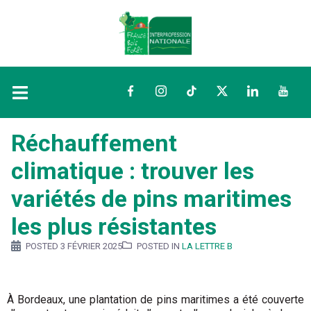
Facebook
Instagram
TikTok
Twitter
LinkedIn
YouTu
Réchauffement
climatique : trouver les
variétés de pins maritimes
les plus résistantes
POSTED
3 FÉVRIER 2025
POSTED IN
LA LETTRE B
À Bordeaux, une plantation de pins maritimes a été couverte