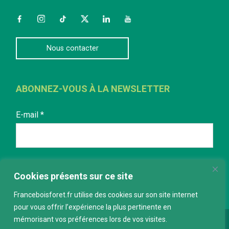
Facebook
Instagram
TikTok
Twitter
LinkedIn
YouTube
Nous contacter
ABONNEZ-VOUS À LA NEWSLETTER
E-mail
*
Cookies présents sur ce site
Franceboisforet.fr utilise des cookies sur son site internet
pour vous offrir l’expérience la plus pertinente en
mémorisant vos préférences lors de vos visites.
Conception :
keepdesign.fr