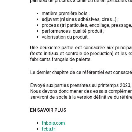
panneau de process à celle du dé en particules d
matière première bois ;
adjuvant (résines adhésives, cires…) ;
process (tri particules, encollage, pressage,
performances, qualité produit ;
valorisation du produit.
Une deuxième partie est consacrée aux principau
(tests initiaux et contrôle de production) et le
fabricants français de palette.
Le dernier chapitre de ce référentiel est consacré
Envoyé aux parties prenantes au printemps 2023, l
Nous devons donc mener des essais complémentair
serviront de socle à la version définitive du référe
EN SAVOIR PLUS
fnbois.com
fcba.fr