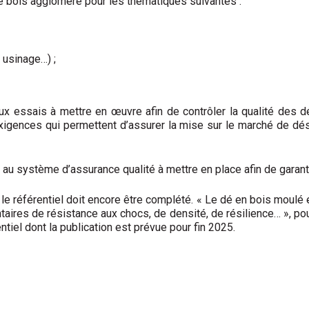
e bois aggloméré pour les thématiques suivantes :
 usinage…) ;
x essais à mettre en œuvre afin de contrôler la qualité des d
s exigences qui permettent d’assurer la mise sur le marché de d
 au système d’assurance qualité à mettre en place afin de garanti
e référentiel doit encore être complété. « Le dé en bois moulé e
es de résistance aux chocs, de densité, de résilience… », pours
ntiel dont la publi­cation est prévue pour fin 2025.