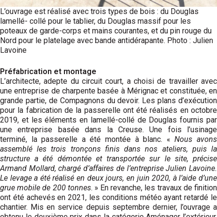
L’ouvrage est réalisé avec trois types de bois : du Douglas
lamellé- collé pour le tablier, du Douglas massif pour les
poteaux de garde-corps et mains courantes, et du pin rouge du
Nord pour le platelage avec bande antidérapante. Photo : Julien
Lavoine
Préfabrication et montage
L’architecte, adepte du circuit court, a choisi de travailler avec
une entreprise de charpente basée à Mérignac et constituée, en
grande partie, de Compagnons du devoir. Les plans d’exécution
pour la fabrication de la passerelle ont été réalisés en octobre
2019, et les éléments en lamellé-collé de Douglas fournis par
une entreprise basée dans la Creuse. Une fois l’usinage
terminé, la passerelle a été montée à blanc. «
Nous avon
assemblé les trois tronçons finis dans nos ateliers, puis la
structure a été démontée et transportée sur le site, précise
Armand Mollard, chargé d’affaires de l’entreprise Julien Lavoine.
Le levage a été réalisé en deux jours, en juin 2020, à l’aide d’une
grue mobile de 200 tonnes
. » En revanche, les travaux de finitio
ont été achevés en 2021, les conditions météo ayant retardé le
chantier. Mis en service depuis septembre dernier, l’ouvrage a
obtenu le deuxième prix dans la catégorie Aménager l’extérieur,