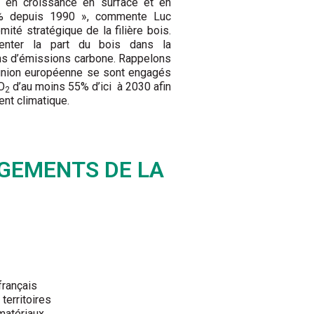
 en croissance en surface et en
50% depuis 1990 », commente Luc
té stratégique de la filière bois.
enter la part du bois dans la
ns d’émissions carbone. Rappelons
union européenne se sont engagés
O
d’au moins 55% d’ici
à 2030 afin
2
ent climatique.
AGEMENTS DE LA
français
territoires
matériaux