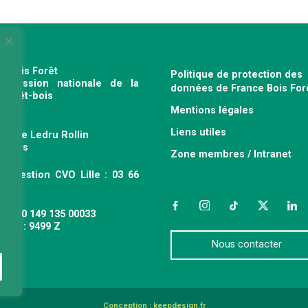
e Bois Forêt
Politique de protection des
profession nationale de la
données de France Bois For
e forêt-bois
Mentions légales
120
Liens utiles
venue Ledru Rollin
 Paris
Zone membres / Intranet
ce gestion CVO Lille : 03 66
 63
Facebook
Instagram
TikTok
Twitter
Link
 : 490 149 135 00033
APE : 9499 Z
Nous contacter
Conception :
keepdesign.fr