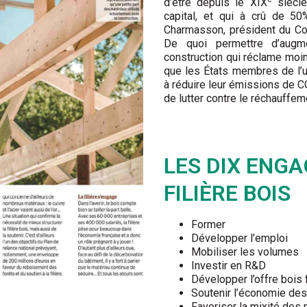
d’être depuis le XIX
siècle
capital, et qui à crû de 
Charmasson, président du Comi
De quoi permettre d’augm
construction qui réclame moi
que les États membres de l’
à réduire leur émissions de C
de lutter contre le réchauffem
LES DIX ENG
FILIÈRE BOIS
Former
Développer l’emploi
Mobiliser les volumes
Investir en R&D
Développer l’offre bois 
Soutenir l’économie des 
Favoriser la mixité des 