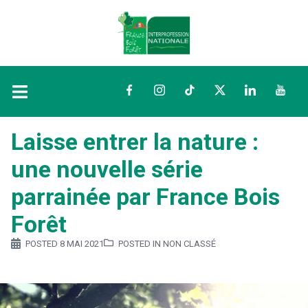
Facebook
Instagram
TikTok
Twitter
LinkedIn
YouTu
Laisse entrer la nature :
une nouvelle série
parrainée par France Bois
Forêt
POSTED
8 MAI 2021
POSTED IN NON CLASSÉ