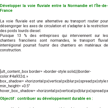
Développer la voie fluviale entre la Normandie et l’Île-de-
France
La voie fluviale est une alternative au transport routier pour
désengorger les axes de circulation et s’adapter à la restriction
des poids lourds diesel.
Puisque 13 % des entreprises qui interviennent sur les
chantiers franciliens sont normandes, le transport fluvial
interrégional pourrait fournir des chantiers en matériaux de
construction.
[ult_content_box border= »border-style:solid;||border-
color:#4a932d; »
box_shadow= »horizontal:px|vertical:px|blur:px|spread:px|style:
min_height= »0.5″
hover_box_shadow= »horizontal:px|vertical:px|blur:px|spread:px|
Objectif : contribuer au développement durable en :