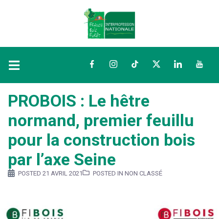
Facebook
Instagram
TikTok
Twitter
LinkedIn
YouTu
PROBOIS : Le hêtre
normand, premier feuillu
pour la construction bois
par l’axe Seine
POSTED
21 AVRIL 2021
POSTED IN NON CLASSÉ