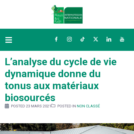
Facebook
Instagram
TikTok
Twitter
LinkedIn
YouTu
L’analyse du cycle de vie
dynamique donne du
tonus aux matériaux
biosourcés
POSTED
23 MARS 2021
POSTED IN
NON CLASSÉ