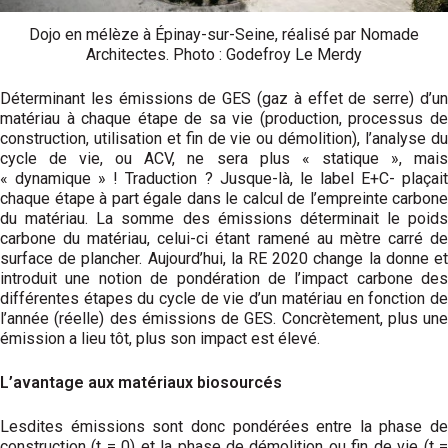
Dojo en mélèze à Épinay-sur-Seine, réalisé par Nomade
Architectes. Photo : Godefroy Le Merdy
Déterminant les émissions de GES (gaz à effet de serre) d’un
matériau à chaque étape de sa vie (production, processus de
construction, utilisation et fin de vie ou démolition), l’analyse du
cycle de vie, ou ACV, ne sera plus « statique », mais
« dynamique » ! Traduction ? Jusque-là, le label E+C- plaçait
chaque étape à part égale dans le calcul de l’empreinte carbone
du matériau. La somme des émissions déterminait le poids
carbone du matériau, celui-ci étant ramené au mètre carré de
surface de plancher. Aujourd’hui, la RE 2020 change la donne et
introduit une notion de pondération de l’impact carbone des
différentes étapes du cycle de vie d’un matériau en fonction de
l’année (réelle) des émissions de GES. Concrètement, plus une
émission a lieu tôt, plus son impact est élevé.
L’avantage aux matériaux biosourcés
Lesdites émissions sont donc pondérées entre la phase de
construction (t = 0) et la phase de démolition ou fin de vie (t =