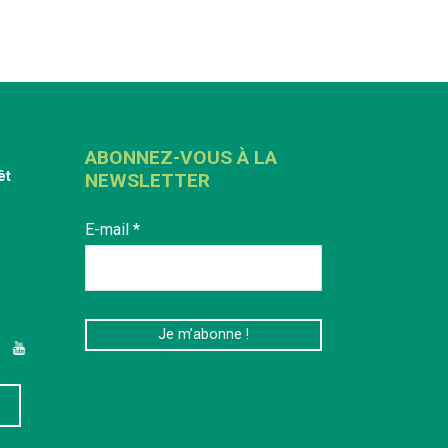
ABONNEZ-VOUS À LA
êt
NEWSLETTER
E-mail
*
edIn
YouTube