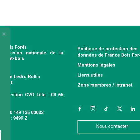
e Bois Forêt
Politique de protection des
profession nationale de la
données de France Bois For
e forêt-bois
Mentions légales
120
Liens utiles
venue Ledru Rollin
 Paris
Zone membres / Intranet
ce gestion CVO Lille : 03 66
 63
Facebook
Instagram
TikTok
Twitter
Link
 : 490 149 135 00033
APE : 9499 Z
Nous contacter