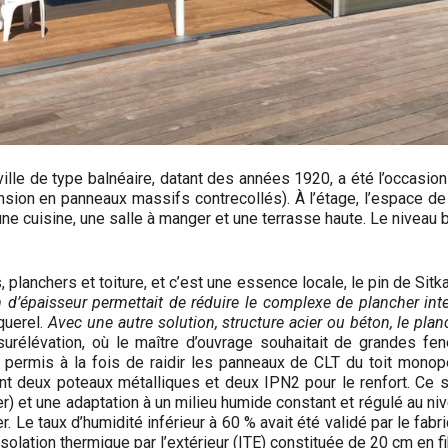
ville de type balnéaire, datant des années 1920, a été l’occasion 
nsion en panneaux massifs contrecollés). À l’étage, l’espace de
une cuisine, une salle à manger et une terrasse haute. Le niveau b
 planchers et toiture, et c’est une essence locale, le pin de Sitk
m d’épaisseur permettait de réduire le complexe de plancher inte
iquerel.
Avec une autre solution, structure acier ou béton, le plan
surélévation, où le maître d’ouvrage souhaitait de grandes fe
 permis à la fois de raidir les panneaux de CLT du toit mono
 deux poteaux métalliques et deux IPN2 pour le renfort. Ce syst
r) et une adaptation à un milieu humide constant et régulé au nive
. Le taux d’humidité inférieur à 60 % avait été validé par le fab
 isolation thermique par l’extérieur (ITE) constituée de 20 cm en 