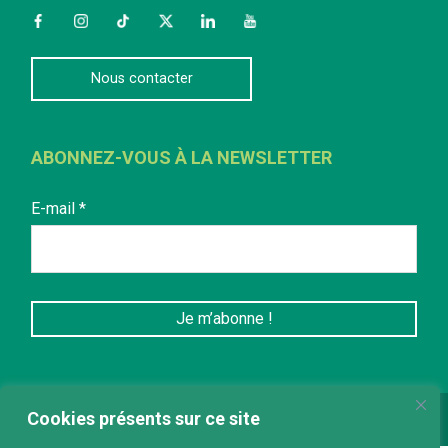
Facebook
Instagram
TikTok
Twitter
LinkedIn
YouTube
Nous contacter
ABONNEZ-VOUS À LA NEWSLETTER
E-mail
*
Cookies présents sur ce site
Conception :
keepdesign.fr