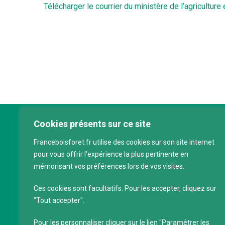
Télécharger le courrier du ministère de l’agriculture e
Cookies présents sur ce site
Franc
Franceboisforet.fr utilise des cookies sur son site internet
Inter
pour vous offrir l’expérience la plus pertinente en
filièr
mémorisant vos préférences lors de vos visites.
CAP 
120 a
Ces cookies sont facultatifs. Pour les accepter, cliquez sur
75011
"Tout accepter".
Servi
Pour les personnaliser cliquer sur le lien "Paramétrer les
88 39