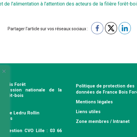
t de l’alimentation à l’attention des acteurs de la filière forêt-bo
Partager l'article sur vos réseaux sociaux :
e Bois Forêt
Politique de protection des
profession nationale de la
données de France Bois For
e forêt-bois
Mentions légales
120
Liens utiles
venue Ledru Rollin
 Paris
Zone membres / Intranet
ce gestion CVO Lille : 03 66
 63