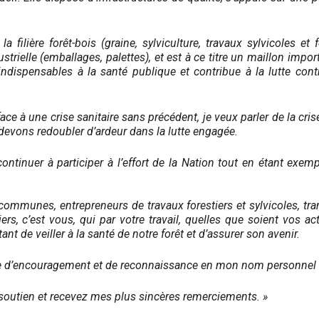
ilière forêt-bois (graine, sylviculture, travaux sylvicoles et fo
ustrielle (emballages, palettes), et est à ce titre un maillon imp
 indispensables à la santé publique et contribue à la lutte cont
face à une crise sanitaire sans précédent, je veux parler de la cr
evons redoubler d’ardeur dans la lutte engagée.
continuer à participer à l’effort de la Nation tout en étant exe
 communes, entrepreneurs de travaux forestiers et sylvicoles, tra
ers, c’est vous, qui par votre travail, quelles que soient vos ac
tant de veiller à la santé de notre forêt et d’assurer son avenir.
age d’encouragement et de reconnaissance en mon nom personnel
outien et recevez mes plus sincères remerciements. »