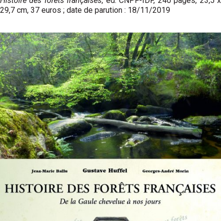
Histoire des forêts françaises
, éd. CNPF-IDF, 240 pages,
23,5 
29,7 cm
, 37 euros ; date de parution : 18/11/2019