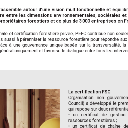
 rassemble autour d’une vision multifonctionnelle et équilib
ibre entre les dimensions environnementales, sociétales e
propriétaires forestiers et de plus de 3 000 entreprises en F
le et certification forestière privée, PEFC contribue non seulem
mais aussi à pérenniser la ressource forestière pour répondre au
râce à une gouvernance unique basée sur la transversalité, la
général uniquement et favorise le dialogue entre tous les interven
La certification FSC
Organisation non gouverne
Council) a développé le prem
qui repose sur deux référentie
• un certificat de gestion
ressources forestières ;
• un certificat de chaîne d