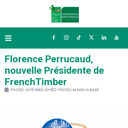
Facebook
Instagram
TikTok
Twitter
LinkedIn
YouTu
Florence Perrucaud,
nouvelle Présidente de
FrenchTimber
POSTED
15 FÉVRIER 2019
POSTED IN NON CLASSÉ