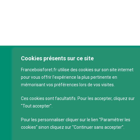
Cookies présents sur ce site
Franc
Franceboisforet.fr utilise des cookies sur son site internet
Inter
pour vous offrir l’expérience la plus pertinente en
filièr
mémorisant vos préférences lors de vos visites.
CAP 
120 a
Ces cookies sont facultatifs. Pour les accepter, cliquez sur
75011
"Tout accepter".
Servi
Pour les personnaliser cliquer sur le lien "Paramétrer les
88 39
cookies" sinon cliquez sur "Continuer sans accepter".
SIRET
Code 