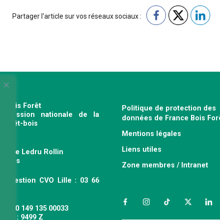
Partager l'article sur vos réseaux sociaux :
e Bois Forêt
Politique de protection des
profession nationale de la
données de France Bois For
e forêt-bois
Mentions légales
120
Liens utiles
venue Ledru Rollin
 Paris
Zone membres / Intranet
ce gestion CVO Lille : 03 66
 63
Facebook
Instagram
TikTok
Twitter
Link
 : 490 149 135 00033
APE : 9499 Z