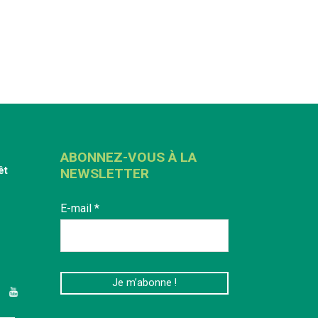
ABONNEZ-VOUS À LA
êt
NEWSLETTER
E-mail
*
edIn
YouTube