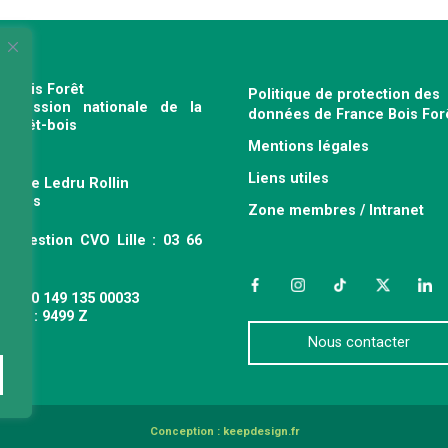
e Bois Forêt
Politique de protection des
profession nationale de la
données de France Bois For
e forêt-bois
Mentions légales
120
Liens utiles
venue Ledru Rollin
 Paris
Zone membres / Intranet
ce gestion CVO Lille : 03 66
 63
Facebook
Instagram
TikTok
Twitter
Link
 : 490 149 135 00033
APE : 9499 Z
Nous contacter
Conception :
keepdesign.fr