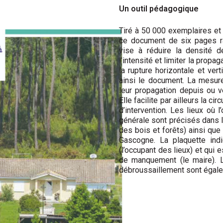
Un outil pédagogique
Tiré à 50 000 exemplaires et 
ce document de six pages ra
vise à réduire la densité 
l’intensité et limiter la prop
la rupture horizontale et vert
ainsi le document. La mesur
leur propagation depuis ou v
Elle facilite par ailleurs la 
d’intervention. Les lieux où 
générale sont précisés dans 
des bois et forêts) ainsi qu
Gascogne. La plaquette indi
(l’occupant des lieux) et qui
de manquement (le maire). L
débroussaillement sont égal