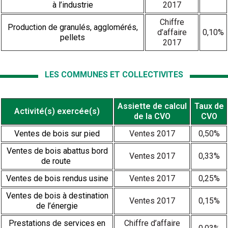
à l’industrie
2017
Chiffre
Production de granulés, agglomérés,
d’affaire
0,10%
pellets
2017
LES COMMUNES ET COLLECTIVITES
Assiette de calcul
Taux de
Activité(s) exercée(s)
de la CVO
CVO
Ventes de bois sur pied
Ventes 2017
0,50%
Ventes de bois abattus bord
Ventes 2017
0,33%
de route
Ventes de bois rendus usine
Ventes 2017
0,25%
Ventes de bois à destination
Ventes 2017
0,15%
de l’énergie
Prestations de services en
Chiffre d’affaire