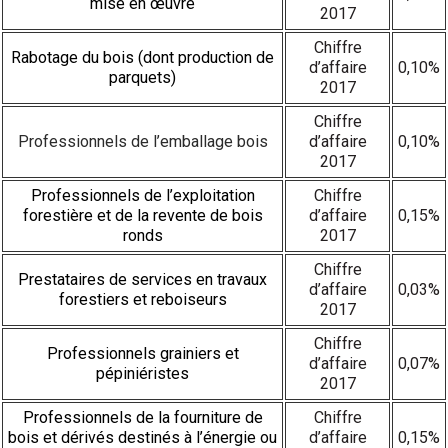
mise en œuvre
2017
Chiffre
Rabotage du bois (dont production de
d’affaire
0,10%
parquets)
2017
Chiffre
Professionnels de l’emballage bois
d’affaire
0,10%
2017
Professionnels de l’exploitation
Chiffre
forestière et de la revente de bois
d’affaire
0,15%
ronds
2017
Chiffre
Prestataires de services en travaux
d’affaire
0,03%
forestiers et reboiseurs
2017
Chiffre
Professionnels grainiers et
d’affaire
0,07%
pépiniéristes
2017
Professionnels de la fourniture de
Chiffre
bois et dérivés destinés à l’énergie ou
d’affaire
0,15%