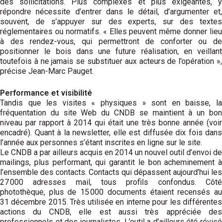
des sollicitations. Plus complexes et plus exigeantes, y
répondre nécessite d’entrer dans le détail, d’argumenter et,
souvent, de s’appuyer sur des experts, sur des textes
réglementaires ou normatifs. « Elles peuvent même donner lieu
à des rendez-vous, qui permettront de conforter ou de
positionner le bois dans une future réalisation, en veillant
toutefois à ne jamais se substituer aux acteurs de l’opération »,
précise Jean-Marc Pauget.
Performance et visibilité
Tandis que les visites « physiques » sont en baisse, la
fréquentation du site Web du CNDB se maintient à un bon
niveau par rapport à 2014 qui était une très bonne année (voir
encadré). Quant à la newsletter, elle est diffusée dix fois dans
l’année aux personnes s’étant inscrites en ligne sur le site.
Le CNDB a par ailleurs acquis en 2014 un nouvel outil d’envoi de
mailings, plus performant, qui garantit le bon acheminement à
l’ensemble des contacts. Contacts qui dépassent aujourd’hui les
27 000 adresses mail, tous profils confondus. Côté
photothèque, plus de 15 000 documents étaient recensés au
31 décembre 2015. Très utilisée en interne pour les différentes
actions du CNDB, elle est aussi très appréciée des
professionnels et des journalistes. L’outil a d’ailleurs été révisé