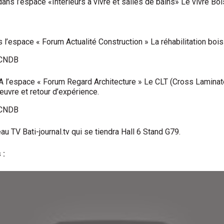
s l’espace «Intérieurs à vivre et salles de bains» Le vivre Bois
’espace « Forum Actualité Construction » La réhabilitation bois
e CNDB
A l’espace « Forum Regard Architecture » Le CLT (Cross Laminate
œuvre et retour d’expérience.
e CNDB
u TV Bati-journal.tv qui se tiendra Hall 6 Stand G79.
 :