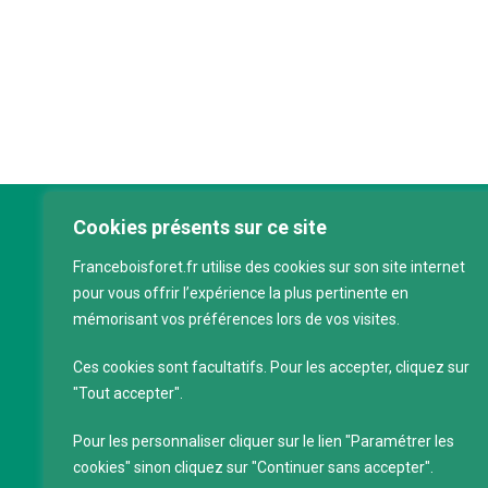
Cookies présents sur ce site
Franc
Franceboisforet.fr utilise des cookies sur son site internet
Inter
pour vous offrir l’expérience la plus pertinente en
filièr
mémorisant vos préférences lors de vos visites.
CAP 
120 a
Ces cookies sont facultatifs. Pour les accepter, cliquez sur
75011
"Tout accepter".
Servi
Pour les personnaliser cliquer sur le lien "Paramétrer les
88 39
cookies" sinon cliquez sur "Continuer sans accepter".
SIRET