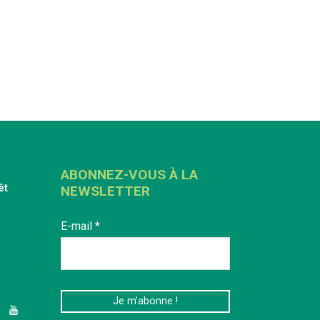
ABONNEZ-VOUS À LA
êt
NEWSLETTER
E-mail
*
edIn
YouTube