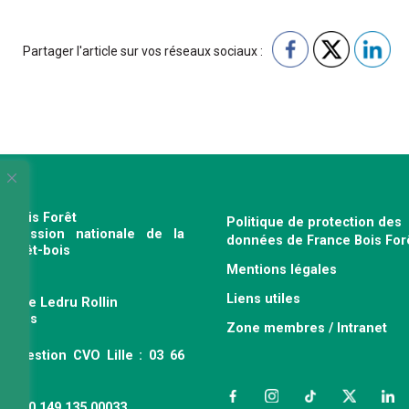
Partager l'article sur vos réseaux sociaux :
e Bois Forêt
Politique de protection des
profession nationale de la
données de France Bois For
e forêt-bois
Mentions légales
120
Liens utiles
venue Ledru Rollin
 Paris
Zone membres / Intranet
ce gestion CVO Lille : 03 66
 63
Facebook
Instagram
TikTok
Twitter
Link
 : 490 149 135 00033