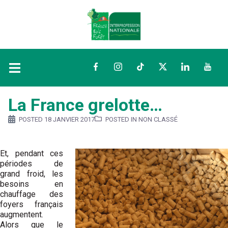
Facebook
Instagram
TikTok
Twitter
LinkedIn
YouTu
La France grelotte…
POSTED
18 JANVIER 2017
POSTED IN NON CLASSÉ
Et, pendant ces
périodes de
grand froid, les
besoins en
chauffage des
foyers français
augmentent.
Alors que le