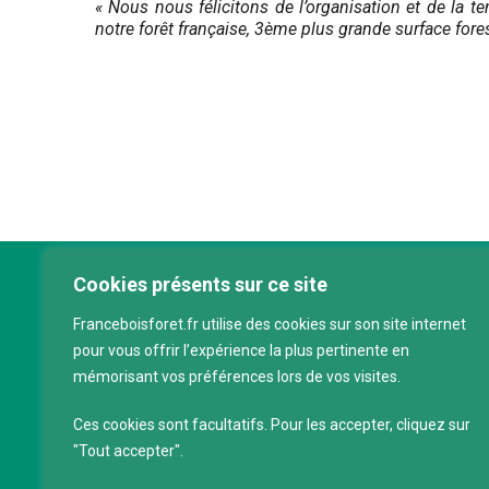
« Nous nous félicitons de l’organisation et de la t
notre forêt française, 3ème plus grande surface for
Cookies présents sur ce site
Franc
Franceboisforet.fr utilise des cookies sur son site internet
Inter
pour vous offrir l’expérience la plus pertinente en
filièr
mémorisant vos préférences lors de vos visites.
CAP 
120 a
Ces cookies sont facultatifs. Pour les accepter, cliquez sur
75011
"Tout accepter".
Servi