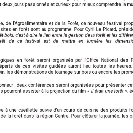
 deux jours passionnés et curieux pour mieux comprendre la mult
re, de l’Agroalimentaire et de la Forêt, ce nouveau festival p
visites en forêt sont au programme. Pour Cyril Le Picard, prési
êt-bois, c’est-à-dire le lien entre la gestion de la forêt et les diffe
rêt de ce festival est de mettre en lumière les dimensi
ques en forêt seront organisés par l’Office National des F
́parts de ces visites guidées auront lieu toutes les heures.
sin, les démonstrations de tournage sur bois ou encore les prom
onneur : deux conférences seront organisées pour présenter cet
s pourront assister à la projection du film «
Il était une forêt
», e
 à une cueillette suivie d’un cours de cuisine des produits f
de la forêt dans la région Centre. Pour clôturer la journée, les