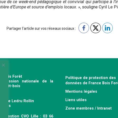
enue de ce week-end pédagogique et convivial qui participe à l
estière d’Europe et source d’emplois locaux. »
, souligne Cyril Le Pi
Partager l'article sur vos réseaux sociaux :
e Bois Forêt
Politique de protection des
profession nationale de la
données de France Bois For
e forêt-bois
Mentions légales
120
Liens utiles
venue Ledru Rollin
 Paris
Zone membres / Intranet
ce gestion CVO Lille : 03 66