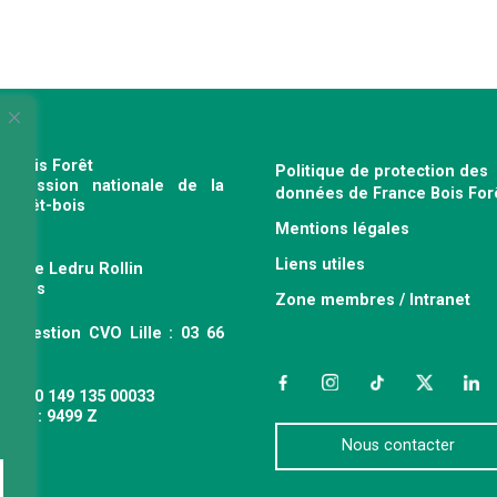
e Bois Forêt
Politique de protection des
profession nationale de la
données de France Bois For
e forêt-bois
Mentions légales
120
Liens utiles
venue Ledru Rollin
 Paris
Zone membres / Intranet
ce gestion CVO Lille : 03 66
 63
Facebook
Instagram
TikTok
Twitter
Link
 : 490 149 135 00033
APE : 9499 Z
Nous contacter