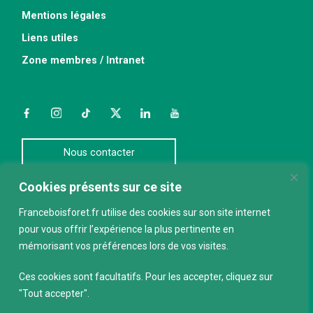
Mentions légales
Liens utiles
Zone membres / Intranet
Facebook
Instagram
TikTok
Twitter
LinkedIn
YouTube
Nous contacter
Cookies présents sur ce site
ABONNEZ-VOUS À LA NEWSLETTER
Franceboisforet.fr utilise des cookies sur son site internet
pour vous offrir l’expérience la plus pertinente en
E-mail
*
mémorisant vos préférences lors de vos visites.
Ces cookies sont facultatifs. Pour les accepter, cliquez sur
"Tout accepter".