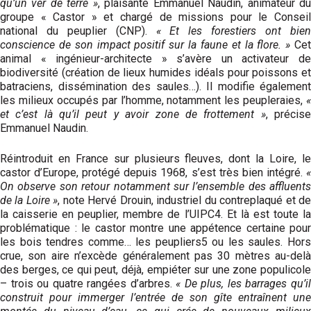
qu’un ver de terre »
, plaisante Emmanuel Naudin, animateur d
groupe « Castor » et chargé de missions pour le Conseil
national du peuplier (CNP).
« Et les forestiers ont bie
conscience de son impact positif sur la faune et la flore. »
Cet
animal « ingénieur-architecte » s’avère un activateur de
biodiversité (création de lieux humides idéals pour poissons et
batraciens, dissémination des saules…). Il modifie également
les milieux occupés par l’homme, notamment les peupleraies,
«
et c’est là qu’il peut y avoir zone de frottement »
, précis
Emmanuel Naudin.
Réintroduit en France sur plusieurs fleuves, dont la Loire, le
castor d’Europe, protégé depuis 1968, s’est très bien intégré.
«
On observe son retour notamment sur l’ensemble des affluents
de la Loire »
, note Hervé Drouin, industriel du contreplaqué et d
la caisserie en peuplier, membre de l’UIPC4. Et là est toute la
problématique : le castor montre une appétence certaine pour
les bois tendres comme… les peupliers5 ou les saules. Hors
crue, son aire n’excède généralement pas 30 mètres au-delà
des berges, ce qui peut, déjà, empiéter sur une zone populicole
– trois ou quatre rangées d’arbres.
« De plus, les barrages qu’i
construit pour immerger l’entrée de son gîte entraînent une