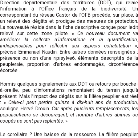
Direction départementale des territoires (DDT), qui relaie
l’information à l’Office français de la biodiversité. Un
correspondant du réseau Castor de l’OFB procède, sur place, à
un relevé des dégâts et prodigue des mesures de protection.
La nouveauté réside dans la fiche descriptive conçue pour ledit
relevé sur cette zone pilote.
« Ce nouveau document v
améliorer la collecte d’informations et la quantification,
indispensables pour réfléchir aux aspects cohabitation »
,
précise Emmanuel Naudin. Entre autres données renseignées :
présence ou non d’une ripisylve6, éléments descriptifs de la
peupleraie, proportion d’arbres endommagés, circonférence
écorcée…
Hormis quelques signalements aux DDT ou retours par bouche-
à-oreille, peu d’informations remontaient du terrain jusqu’à
présent. Mais l’impact des dégâts sur la filière peuplier est réel
:
« Celle-ci peut perdre quinze à dix-huit ans de production,
souligne Hervé Drouin.
Car après plusieurs remplacements, les
populiculteurs se découragent, et nombre d’arbres abîmés ou
coupés ne sont pas replantés. »
Le corollaire ? Une baisse de la ressource. La filière peuplier